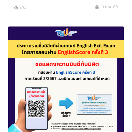
10 ก.พ. 69
434