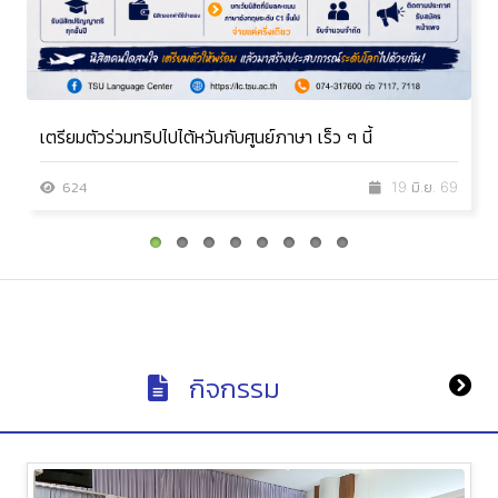
เตรียมตัวร่วมทริปไปไต้หวันกับศูนย์ภาษา เร็ว ๆ นี้
624
19 มิ.ย. 69
กิจกรรม