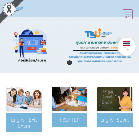
TH
EnglishScore
English Exit
TSU-TEP
Exam